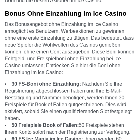
Boni und die besten Aktionen im Ice Casino.
Bonus Ohne Einzahlung Im Ice Casino
Das Bonusangebot ohne Einzahlung im Ice Casino
ermöglicht es Benutzern, Werbeaktionen zu gewinnen,
ohne eine erste Einzahlung zu tätigen. Das bedeutet, dass
neue Spieler die Wohlwollen des Casinos genießen
können, ohne einen Cent auszugeben. Diese Boni können
Echtgeld- und Freispielboni ohne Einzahlung bei Ice
Casino umfassen; Entdecken Sie hier die Boni ohne
Einzahlung im Ice Casino:
30 FS-Boni ohne Einzahlung
:
Nachdem Sie Ihre
Registrierung abgeschlossen haben und Ihre E-Mail-
Bestätigung und Nummer benötigen, werden Ihnen 30
Freispiele für Book of Fallen gutgeschrieben. Dies wird
aktiviert, sobald Sie einen qualifizierenden Slot festgelegt
haben.
50 Freispiele Book of Fallen:
50 Freispiele stehen
Ihrem Konto sofort nach der Registrierung zur Verfügung.
60 FS Ice Mania im Ice Casino
:
Ihnen werden 60