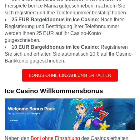
Freispiele bei Ice Mania gutgeschrieben, nachdem Sie
sich registriert und Ihre Telefonnummer bestätigt haben
25 EUR Bargeldbonus im Ice Casino:
Nach Ihrer
Registrierung und Bestätigung Ihrer Telefonnummer
werden Ihnen 25 EUR auf Ihr Casino-Konto
gutgeschrieben.
10 EUR Bargeldbonus im Ice Casino:
Registrieren
Sie sich und erhalten Sie automatisch 10 € auf Ihr Casino-
Bankkonto gutgeschrieben.
BONUS OHNE EINZAHLUNG ERHALTEN
Ice Casino Willkommensbonus
Neben den
Boni ohne Einzahlung
des Casinos erhalten