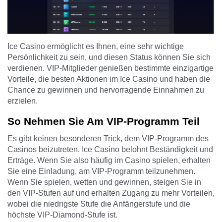
Ice Casino ermöglicht es Ihnen, eine sehr wichtige
Persönlichkeit zu sein, und diesen Status können Sie sich
verdienen. VIP-Mitglieder genießen bestimmte einzigartige
Vorteile, die besten Aktionen im Ice Casino und haben die
Chance zu gewinnen und hervorragende Einnahmen zu
erzielen.
So Nehmen Sie Am VIP-Programm Teil
Es gibt keinen besonderen Trick, dem VIP-Programm des
Casinos beizutreten. Ice Casino belohnt Beständigkeit und
Erträge. Wenn Sie also häufig im Casino spielen, erhalten
Sie eine Einladung, am VIP-Programm teilzunehmen.
Wenn Sie spielen, wetten und gewinnen, steigen Sie in
den VIP-Stufen auf und erhalten Zugang zu mehr Vorteilen,
wobei die niedrigste Stufe die Anfängerstufe und die
höchste VIP-Diamond-Stufe ist.