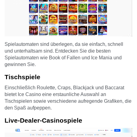
Spielautomaten sind überlegen, da sie einfach, schnell
und unterhaltsam sind. Entdecken Sie die besten
Spielautomaten wie Book of Fallen und Ice Mania und
gewinnen Sie.
Tischspiele
Einschließlich Roulette, Craps, Blackjack und Baccarat
bietet Ice Casino eine erstaunliche Auswahl an
Tischspielen sowie verschiedene aufregende Grafiken, die
den Spaß aufpeppen.
Live-Dealer-Casinospiele