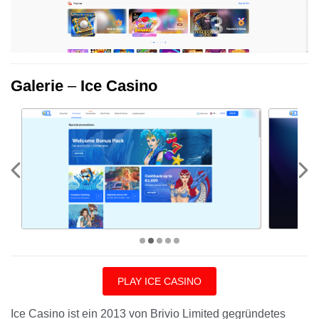
Galerie
–
Ice Casino
PLAY ICE CASINO
Ice Casino ist ein 2013 von Brivio Limited gegründetes