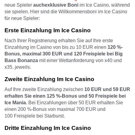
neue Spieler
auchexklusive Boni
im Ice Casino, während
sie spielen. Hier sind die Willkommensboni im Ice Casino
für neue Spieler:
Erste Einzahlung Im Ice Casino
Nach Ihrer Registrierung erhalten Sie auf Ihre erste
Einzahlung im Casino von bis zu 10 EUR einen
120 %-
Bonus, maximal 300 EUR und 120 Freispiele bei Big
Bass Bonanza
mit einer Wettanforderung von x40 und
x35. jeweils.
Zweite Einzahlung Im Ice Casino
Auf Ihre zweite Einzahlung zwischen
10 EUR und 59 EUR
erhalten Sie einen 125 %-Bonus und 50 Freispiele bei
Ice Mania
. Bei Einzahlungen über 50 EUR erhalten Sie
einen 200 %-Bonus von maximal 700 EUR und
100 Freispiele bei Starburst.
Dritte Einzahlung Im Ice Casino