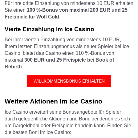
Für Ihre dritte Einzahlung von mindestens 10 EUR erhalten
Sie einen
100 %-Bonus von maximal 200 EUR und 25
Freispiele für Wolf Gold
.
Vierte Einzahlung Im Ice Casino
Bei Ihrer vierten Einzahlung von mindestens 10 EUR,
Ihrem letzten Einzahlungsbonus als neuer Spieler bei Ice
Casino, bietet das Casino einen 110 %-Bonus von
maximal
300 EUR und 25 Freispiele bei Book of
Rebirth
.
WILLKOMMENSBONUS ERHALTEN
Weitere Aktionen Im Ice Casino
Ice Casino erweitert seine Bonusangebote für Spieler
durch gelegentliche Aktionen und Boni, bei denen es sich
um Bargeldboni oder Freispiele handeln kann. Finden Sie
die besten Boni im Ice Casino: