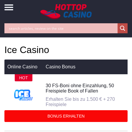
Ice Casino
Online Casino
Casino Bonus
HOT
30 FS-Boni ohne Einzahlung, 50
Freispiele Book of Fallen
Erhalten Sie bis zu 1.500 € + 270
Freispiele
BONUS ERHALTEN