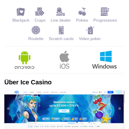
Blackjack
Craps
Live dealer
Pokies
Progressives
Roulette
Scratch cards
Video poker
Über Ice Casino