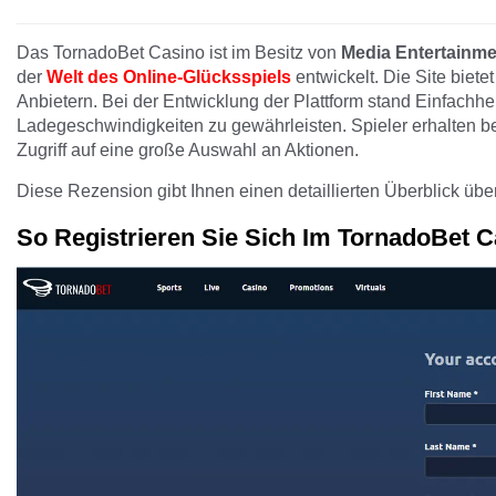
Das TornadoBet Casino ist im Besitz von
Media Entertainm
der
Welt des Online-Glücksspiels
entwickelt. Die Site biet
Anbietern. Bei der Entwicklung der Plattform stand Einfachh
Ladegeschwindigkeiten zu gewährleisten. Spieler erhalten bei
Zugriff auf eine große Auswahl an Aktionen.
Diese Rezension gibt Ihnen einen detaillierten Überblick ü
So Registrieren Sie Sich Im TornadoBet C