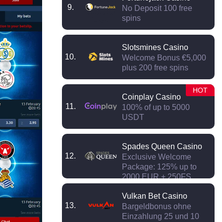
9.
No Deposit 100 free
spins
Slotsmines Casino
10.
Welcome Bonus €5,000
plus 200 free spins
HOT
Coinplay Casino
11.
100% of up to 5000
USDT
Spades Queen Casino
12.
Exclusive Welcome
Package: 125% up to
2000 EUR + 250FS
Vulkan Bet Casino
13.
Bargeldbonus ohne
Einzahlung 25 und 10