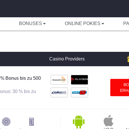
BONUSES
ONLINE POKIES
P
Casino Providers
% Bonus bis zu 500
B
ERH
onus: 30 % bis zu