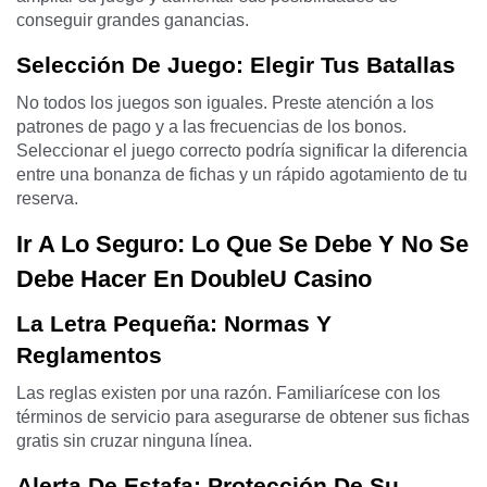
conseguir grandes ganancias.
Selección De Juego: Elegir Tus Batallas
No todos los juegos son iguales. Preste atención a los
patrones de pago y a las frecuencias de los bonos.
Seleccionar el juego correcto podría significar la diferencia
entre una bonanza de fichas y un rápido agotamiento de tu
reserva.
Ir A Lo Seguro: Lo Que Se Debe Y No Se
Debe Hacer En DoubleU Casino
La Letra Pequeña: Normas Y
Reglamentos
Las reglas existen por una razón. Familiarícese con los
términos de servicio para asegurarse de obtener sus fichas
gratis sin cruzar ninguna línea.
Alerta De Estafa: Protección De Su