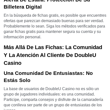
Billetera Digital
En la búsqueda de fichas gratis, es posible que encuentres
ofertas que parezcan demasiado buenas para ser verdad.
Probablemente lo sean. Siga los métodos verificados para
ganar fichas gratis para mantener segura su cuenta y su
información personal.
Más Allá De Las Fichas: La Comunidad
Y La Atención Al Cliente De DoubleU
Casino
Una Comunidad De Entusiastas: No
Estás Solo
La base de usuarios de DoubleU Casino no es sólo un
grupo de jugadores individuales: es una comunidad.
Participe, comparta consejos y disfrute de la camaradería
que conlleva ser parte de un grupo de entusiastas de los