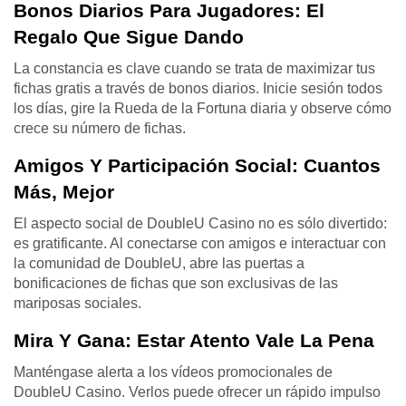
Bonos Diarios Para Jugadores: El
Regalo Que Sigue Dando
La constancia es clave cuando se trata de maximizar tus
fichas gratis a través de bonos diarios. Inicie sesión todos
los días, gire la Rueda de la Fortuna diaria y observe cómo
crece su número de fichas.
Amigos Y Participación Social: Cuantos
Más, Mejor
El aspecto social de DoubleU Casino no es sólo divertido:
es gratificante. Al conectarse con amigos e interactuar con
la comunidad de DoubleU, abre las puertas a
bonificaciones de fichas que son exclusivas de las
mariposas sociales.
Mira Y Gana: Estar Atento Vale La Pena
Manténgase alerta a los vídeos promocionales de
DoubleU Casino. Verlos puede ofrecer un rápido impulso