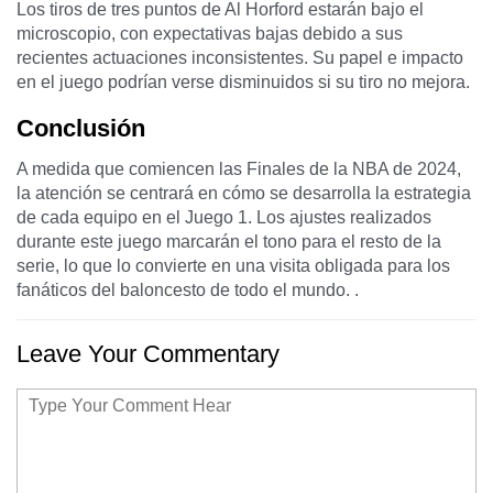
Los tiros de tres puntos de Al Horford estarán bajo el
microscopio, con expectativas bajas debido a sus
recientes actuaciones inconsistentes. Su papel e impacto
en el juego podrían verse disminuidos si su tiro no mejora.
Conclusión
A medida que comiencen las Finales de la NBA de 2024,
la atención se centrará en cómo se desarrolla la estrategia
de cada equipo en el Juego 1. Los ajustes realizados
durante este juego marcarán el tono para el resto de la
serie, lo que lo convierte en una visita obligada para los
fanáticos del baloncesto de todo el mundo. .
Leave Your Commentary