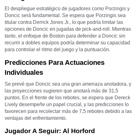
El despliegue estratégico de jugadores como Porzingis y
Doncic será fundamental. Se espera que Porzingis sea
titular contra Derrick Jones Jr., lo que podría limitar las
opciones de Doncic en jugadas de pick-and-roll. Mientras
tanto, el enfoque de Boston para defender a Doncic sin
recurrir a dobles equipos podría determinar su capacidad
para controlar el ritmo del juego y la puntuación.
Predicciones Para Actuaciones
Individuales
Se prevé que Doncic sea una gran amenaza anotadora, y
las proyecciones sugieren que anotará más de 31,5
puntos. En el frente de los rebotes, se espera que Dereck
Lively desempeñe un papel crucial, y las predicciones lo
favorecen para recolectar más de 7,5 rebotes debido a las
ventajas del enfrentamiento.
Jugador A Seguir: Al Horford