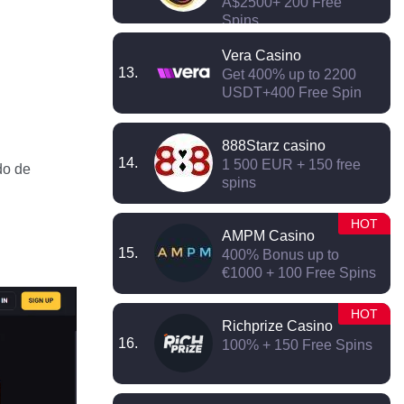
A$2500+ 200 Free
Spins
Vera Casino
13.
Get 400% up to 2200
USDT+400 Free Spin
888Starz casino
14.
1 500 EUR + 150 free
do de
spins
HOT
AMPM Casino
15.
400% Bonus up to
€1000 + 100 Free Spins
HOT
Richprize Casino
16.
100% + 150 Free Spins