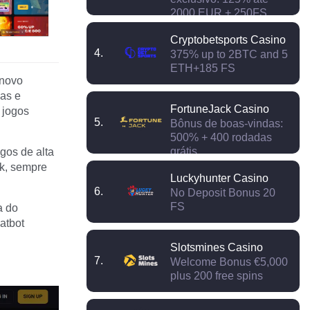
2000 EUR + 250FS
Cryptobetsports Casino
4.
375% up to 2BTC and 5
ETH+185 FS
 novo
sas e
FortuneJack Casino
 jogos
5.
Bônus de boas-vindas:
500% + 400 rodadas
grátis
ogos de alta
k, sempre
Luckyhunter Casino
6.
No Deposit Bonus 20
FS
a do
atbot
Slotsmines Casino
7.
Welcome Bonus €5,000
plus 200 free spins