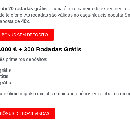
de 20 rodadas grátis
— uma ótima maneira de experimentar a
o de telefone. As rodadas são válidas no caça-níqueis popular
Sn
 aposta de
40x
.
 BÔNUS SEM DEPÓSITO
000 € + 300 Rodadas Grátis
ês primeiros depósitos:
grátis
átis
grátis
um ótimo impulso inicial, combinando bônus em dinheiro com 
BÔNUS DE BOAS-VINDAS