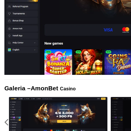
Galeria –
AmonBet
Casino