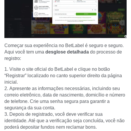
Começar sua experiência no BetLabel é seguro e seguro.
Aqui você tem uma
desglose detalhada
do processo de
registro:
Visite o site oficial do BetLabel e clique no botão
“Registrar” localizado no canto superior direito da página
inicial.
Apresente as informações necessárias, incluindo seu
correio eletrônico, data de nascimento, domicílio e número
de telefone. Crie uma senha segura para garantir a
segurança da sua conta.
Depois de registrado, você deve verificar sua
identidade. Até que a verificação seja concluída, você não
poderá depositar fundos nem reclamar bons.