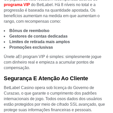
programa VIP
do BetLabel. Há 8 níveis no total e a
progressão é baseada na quantidade apostada. Os
benefícios aumentam na medida em que aumentam o
rango, com recompensas como:
Bônus de reembolso
Gestores de contas dedicadas
Limites de retirada mais amplos
Promoções exclusivas
Únete aEl program VIP é simples: simplesmente jogue
com dinheiro real e empieza a acumular pontos de
compensação.
Segurança E Atenção Ao Cliente
BetLabel Casino opera sob licença do Governo de
Curazao, o que garante o cumprimento dos padrões
internacionais de jogo. Todos osos dados dos usuários
estão protegidos por meio de cifrado SSL avançado, que
protege suas informações financeiras e pessoais.