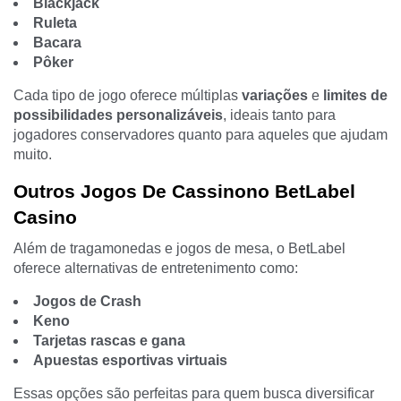
Blackjack
Ruleta
Bacara
Pôker
Cada tipo de jogo oferece múltiplas
variações
e
limites de
possibilidades personalizáveis
, ideais tanto para
jogadores conservadores quanto para aqueles que ajudam
muito.
Outros Jogos De Cassino
No BetLabel
Casino
Além de tragamonedas e jogos de mesa, o BetLabel
oferece alternativas de entretenimento como:
Jogos de Crash
Keno
Tarjetas rascas e gana
Apuestas esportivas virtuais
Essas opções são perfeitas para quem busca diversificar