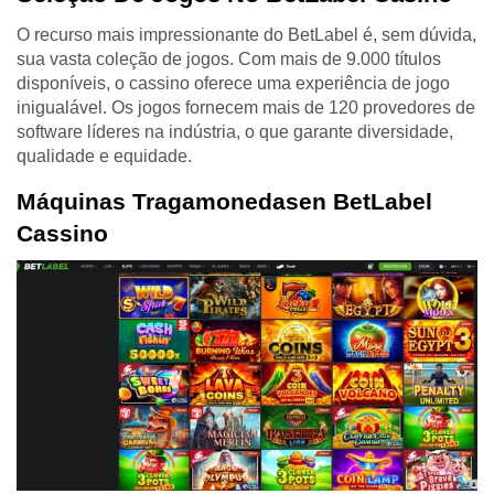
O recurso mais impressionante do BetLabel é, sem dúvida,
sua vasta coleção de jogos. Com mais de 9.000 títulos
disponíveis, o cassino oferece uma experiência de jogo
inigualável. Os jogos fornecem mais de 120 provedores de
software líderes na indústria, o que garante diversidade,
qualidade e equidade.
Máquinas Tragamonedas
En BetLabel
Cassino