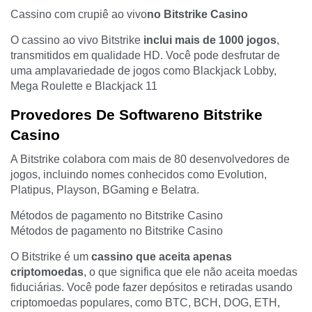
Cassino com crupiê ao vivo
no Bitstrike Casino
O cassino ao vivo Bitstrike
inclui mais de 1000 jogos
,
transmitidos em qualidade HD. Você pode desfrutar de
uma amplavariedade de jogos como Blackjack Lobby,
Mega Roulette e Blackjack 11
Provedores De Software
No Bitstrike
Casino
A Bitstrike colabora com mais de 80 desenvolvedores de
jogos, incluindo nomes conhecidos como Evolution,
Platipus, Playson, BGaming e Belatra.
Métodos de pagamento no Bitstrike Casino
Métodos de pagamento no Bitstrike Casino
O Bitstrike é um
cassino que aceita apenas
criptomoedas
, o que significa que ele não aceita moedas
fiduciárias. Você pode fazer depósitos e retiradas usando
criptomoedas populares, como BTC, BCH, DOG, ETH,