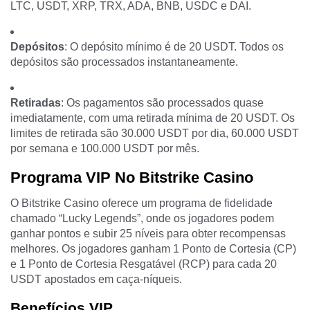
LTC, USDT, XRP, TRX, ADA, BNB, USDC e DAI.
Depósitos
: O depósito mínimo é de 20 USDT. Todos os
depósitos são processados ​​instantaneamente.
Retiradas
: Os pagamentos são processados ​​quase
imediatamente, com uma retirada mínima de 20 USDT. Os
limites de retirada são 30.000 USDT por dia, 60.000 USDT
por semana e 100.000 USDT por mês.
Programa VIP No Bitstrike Casino
O Bitstrike Casino oferece um programa de fidelidade
chamado “Lucky Legends”, onde os jogadores podem
ganhar pontos e subir 25 níveis para obter recompensas
melhores. Os jogadores ganham 1 Ponto de Cortesia (CP)
e 1 Ponto de Cortesia Resgatável (RCP) para cada 20
USDT apostados em caça-níqueis.
Benefícios VIP