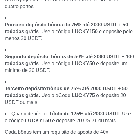
quatro partes:
Primeiro depósito
:
bônus de 75% até 2000 USDT + 50
rodadas grátis
. Use o código
LUCKY150
e deposite pelo
menos 20 USDT.
Segundo depósito
:
bônus de 50% até 2000 USDT + 100
rodadas grátis
. Use o código
LUCKY50
e deposite um
mínimo de 20 USDT.
Terceiro depósito
:
bônus de 75% até 2000 USDT + 50
rodadas grátis
. Use o eCode
LUCKY75
e deposite 20
USDT ou mais.
Quarto depósito:
Título de 125% até 2000 USDT
. Use
o código
LUCKY150
e deposite 20 USDT ou mais.
Cada bônus tem um requisito de aposta de 40x.