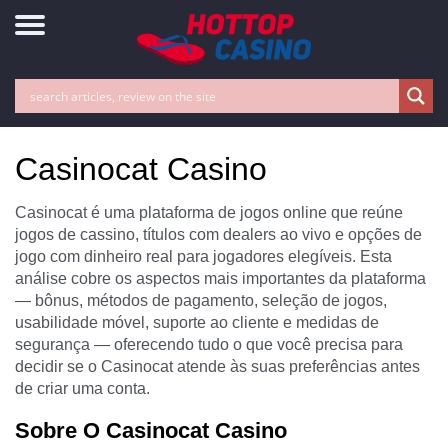
Casinocat Casino
Casinocat é uma plataforma de jogos online que reúne
jogos de cassino, títulos com dealers ao vivo e opções de
jogo com dinheiro real para jogadores elegíveis. Esta
análise cobre os aspectos mais importantes da plataforma
— bônus, métodos de pagamento, seleção de jogos,
usabilidade móvel, suporte ao cliente e medidas de
segurança — oferecendo tudo o que você precisa para
decidir se o Casinocat atende às suas preferências antes
de criar uma conta.
Sobre O Casinocat Casino