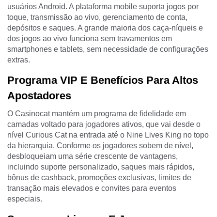
usuários Android. A plataforma mobile suporta jogos por
toque, transmissão ao vivo, gerenciamento de conta,
depósitos e saques. A grande maioria dos caça-níqueis e
dos jogos ao vivo funciona sem travamentos em
smartphones e tablets, sem necessidade de configurações
extras.
Programa VIP E Benefícios Para Altos
Apostadores
O Casinocat mantém um programa de fidelidade em
camadas voltado para jogadores ativos, que vai desde o
nível Curious Cat na entrada até o Nine Lives King no topo
da hierarquia. Conforme os jogadores sobem de nível,
desbloqueiam uma série crescente de vantagens,
incluindo suporte personalizado, saques mais rápidos,
bônus de cashback, promoções exclusivas, limites de
transação mais elevados e convites para eventos
especiais.