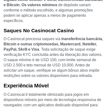
e Bitcoin. Os valores mínimos
de depósito variam
conforme o método escolhido, e algumas promoções
podem se aplicar apenas a meios de pagamento
específicos.
Saques No Casinocat Casino
O Casinocat processa saques via
transferência bancária,
Bitcoin e outras criptomoedas, Mastercard, Neteller,
PayPal, Skrill e Visa
. Toda solicitação de saque exige
verificação KYC concluída antes da liberação dos valores.
O saque mínimo é de USD 100, com limite semanal de
USD 2.500 e teto mensal de USD 10.000. Antes de
solicitar um saque, verifique se algum bônus ativo impõe
restrições sobre os valores disponíveis para retirada.
Experiência Móvel
O Casinocat é totalmente otimizado para jogos em
dispositivos móveis por meio de tecnologia responsiva de
navegador, com um aplicativo dedicado disponível para