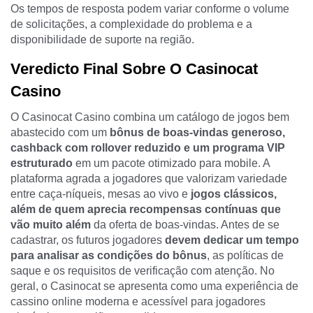
Os tempos de resposta podem variar conforme o volume
de solicitações, a complexidade do problema e a
disponibilidade de suporte na região.
Veredicto Final Sobre O Casinocat
Casino
O Casinocat Casino combina um catálogo de jogos bem
abastecido com um
bônus de boas-vindas generoso,
cashback com rollover reduzido e um programa VIP
estruturado
em um pacote otimizado para mobile. A
plataforma agrada a jogadores que valorizam variedade
entre caça-níqueis, mesas ao vivo e
jogos clássicos,
além de quem aprecia recompensas contínuas que
vão muito além
da oferta de boas-vindas. Antes de se
cadastrar, os futuros jogadores
devem dedicar um tempo
para analisar as condições do bônus
, as políticas de
saque e os requisitos de verificação com atenção. No
geral, o Casinocat se apresenta como uma experiência de
cassino online moderna e acessível para jogadores