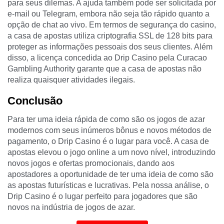
para seus dilemas. A ajuda também pode ser solicitada por
e-mail ou Telegram, embora não seja tão rápido quanto a
opção de chat ao vivo. Em termos de segurança do casino,
a casa de apostas utiliza criptografia SSL de 128 bits para
proteger as informações pessoais dos seus clientes. Além
disso, a licença concedida ao Drip Casino pela Curacao
Gambling Authority garante que a casa de apostas não
realiza quaisquer atividades ilegais.
Conclusão
Para ter uma ideia rápida de como são os jogos de azar
modernos com seus inúmeros bônus e novos métodos de
pagamento, o Drip Casino é o lugar para você. A casa de
apostas elevou o jogo online a um novo nível, introduzindo
novos jogos e ofertas promocionais, dando aos
apostadores a oportunidade de ter uma ideia de como são
as apostas futurísticas e lucrativas. Pela nossa análise, o
Drip Casino é o lugar perfeito para jogadores que são
novos na indústria de jogos de azar.