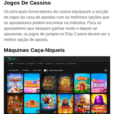
Jogos De Cassino
Os principais fornecedores de casino equiparam a secção
de jogos da casa de apostas com as melhores opções que
os apostadores podem encontrar na indústria. Para os
apostadores que desejam ganhar muito e depois se
aposentar, os jogos de jackpot no Drip Casino devem ser a
melhor opção de aposta.
Máquinas Caça-Níqueis