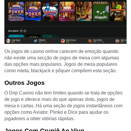
Os jogos de casino online carecem de emoção quando
não existe uma secção de jogos de mesa com algumas
das opções mais populares. Jogos de mesa populares
como roleta, blackjack e pôquer compõem esta seção.
Outros Jogos
O Drip Casino não tem limites quando se trata de opções
de jogo e oferece mais do que apenas slots, jogos de
mesa e cartas. Há uma seção de jogos instantâneos com
opções como Aviator, Plinko e Dice para ajudar os
jogadores a obter vitórias rápidas.
Jogos Com Crupiê Ao Vivo