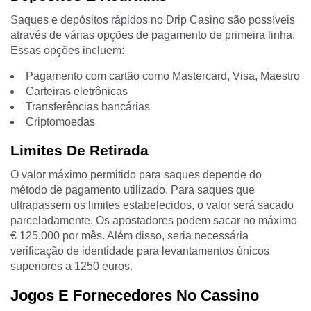
Saques e depósitos rápidos no Drip Casino são possíveis
através de várias opções de pagamento de primeira linha.
Essas opções incluem:
Pagamento com cartão como Mastercard, Visa, Maestro
Carteiras eletrônicas
Transferências bancárias
Criptomoedas
Limites De Retirada
O valor máximo permitido para saques depende do
método de pagamento utilizado. Para saques que
ultrapassem os limites estabelecidos, o valor será sacado
parceladamente. Os apostadores podem sacar no máximo
€ 125.000 por mês. Além disso, seria necessária
verificação de identidade para levantamentos únicos
superiores a 1250 euros.
Jogos E Fornecedores No Cassino