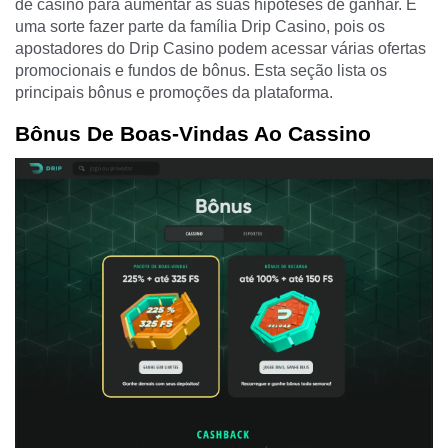
de casino para aumentar as suas hipóteses de ganhar. É
uma sorte fazer parte da família Drip Casino, pois os
apostadores do Drip Casino podem acessar várias ofertas
promocionais e fundos de bônus. Esta seção lista os
principais bônus e promoções da plataforma.
Bônus De Boas-Vindas Ao Cassino