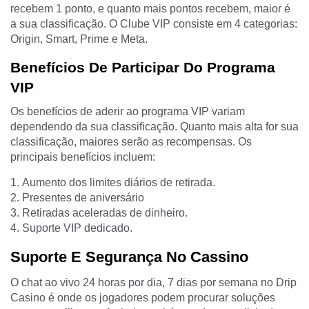
recebem 1 ponto, e quanto mais pontos recebem, maior é
a sua classificação. O Clube VIP consiste em 4 categorias:
Origin, Smart, Prime e Meta.
Benefícios De Participar Do Programa
VIP
Os benefícios de aderir ao programa VIP variam
dependendo da sua classificação. Quanto mais alta for sua
classificação, maiores serão as recompensas. Os
principais benefícios incluem:
Aumento dos limites diários de retirada.
Presentes de aniversário
Retiradas aceleradas de dinheiro.
Suporte VIP dedicado.
Suporte E Segurança No Cassino
O chat ao vivo 24 horas por dia, 7 dias por semana no Drip
Casino é onde os jogadores podem procurar soluções