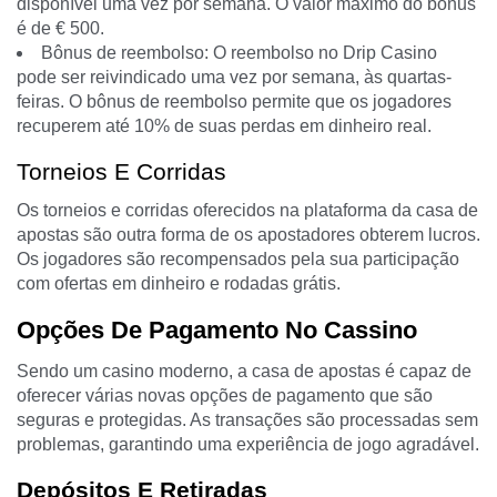
disponível uma vez por semana. O valor máximo do bônus
é de € 500.
Bônus de reembolso: O reembolso no Drip Casino
pode ser reivindicado uma vez por semana, às quartas-
feiras. O bônus de reembolso permite que os jogadores
recuperem até 10% de suas perdas em dinheiro real.
Torneios E Corridas
Os torneios e corridas oferecidos na plataforma da casa de
apostas são outra forma de os apostadores obterem lucros.
Os jogadores são recompensados ​​pela sua participação
com ofertas em dinheiro e rodadas grátis.
Opções De Pagamento No Cassino
Sendo um casino moderno, a casa de apostas é capaz de
oferecer várias novas opções de pagamento que são
seguras e protegidas. As transações são processadas sem
problemas, garantindo uma experiência de jogo agradável.
Depósitos E Retiradas