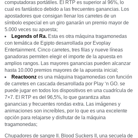
computadoras portátiles. El RTP es superior al 96%, lo
cual es fantástico debido a las frecuentes ganancias. Los
apostadores que consigan llenar los carretes de un
símbolo especial en un giro ganarán un premio mayor de
5.000 veces su apuesta;
Legends of Ra.
Esta es otra máquina tragamonedas
con temática de Egipto desarrollada por Evoplay
Entertainment. Cinco carretes, tres filas y nueve líneas
ganadoras permiten elegir el importe de la apuesta en
amplios rangos. Las mayores ganancias pueden alcanzar
hasta 10.000 premios mayores de la apuesta inicial;
Reactoonz
es una máquina tragamonedas con función
de carretes en cascada desarrollada por Play ‘n GO. se
puede jugar en todos los dispositivos en una cuadrícula de
7×7. El RTP es del 96,5%, lo que garantiza altas
ganancias y frecuentes rondas extra. Las imágenes y
animaciones son increíbles, por lo que es una excelente
opción para relajarse y disfrutar de la máquina
tragamonedas;
Chupadores de sangre II. Blood Suckers II, una secuela de