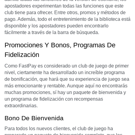
apostadores experimentan todas las funciones que este
club tiene para ofrecer. Entre otros, promos y métodos de
pago. Además, todo el entretenimiento de la biblioteca está
disponible y los apostadores pueden encontrarlo
fácilmente a través de la barra de búsqueda.
Promociones Y Bonos, Programas De
Fidelización
Como FastPay es considerado un club de juego de primer
nivel, ciertamente ha desarrollado un increíble programa
de bonificación, que hará que su experiencia de juego sea
más emocionante y rentable. Aunque aquí no encontrarás
muchas promociones, sí hay un paquete de bienvenida y
un programa de fidelización con recompensas
extraordinarias.
Bono De Bienvenida
Para todos los nuevos clientes, el club de juego ha