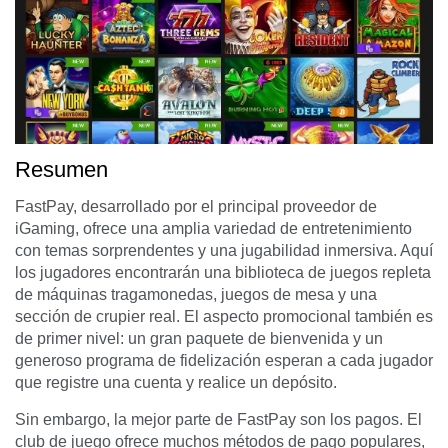
Resumen
FastPay, desarrollado por el principal proveedor de
iGaming, ofrece una amplia variedad de entretenimiento
con temas sorprendentes y una jugabilidad inmersiva. Aquí
los jugadores encontrarán una biblioteca de juegos repleta
de máquinas tragamonedas, juegos de mesa y una
sección de crupier real. El aspecto promocional también es
de primer nivel: un gran paquete de bienvenida y un
generoso programa de fidelización esperan a cada jugador
que registre una cuenta y realice un depósito.
Sin embargo, la mejor parte de FastPay son los pagos. El
club de juego ofrece muchos métodos de pago populares,