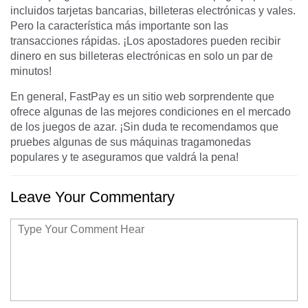
incluidos tarjetas bancarias, billeteras electrónicas y vales.
Pero la característica más importante son las
transacciones rápidas. ¡Los apostadores pueden recibir
dinero en sus billeteras electrónicas en solo un par de
minutos!
En general, FastPay es un sitio web sorprendente que
ofrece algunas de las mejores condiciones en el mercado
de los juegos de azar. ¡Sin duda te recomendamos que
pruebes algunas de sus máquinas tragamonedas
populares y te aseguramos que valdrá la pena!
Leave Your Commentary