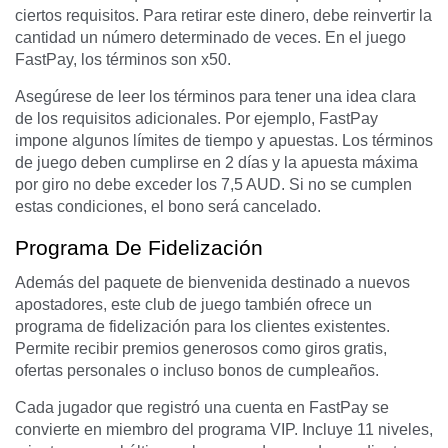
ciertos requisitos. Para retirar este dinero, debe reinvertir la
cantidad un número determinado de veces. En el juego
FastPay, los términos son x50.
Asegúrese de leer los términos para tener una idea clara
de los requisitos adicionales. Por ejemplo, FastPay
impone algunos límites de tiempo y apuestas. Los términos
de juego deben cumplirse en 2 días y la apuesta máxima
por giro no debe exceder los 7,5 AUD. Si no se cumplen
estas condiciones, el bono será cancelado.
Programa De Fidelización
Además del paquete de bienvenida destinado a nuevos
apostadores, este club de juego también ofrece un
programa de fidelización para los clientes existentes.
Permite recibir premios generosos como giros gratis,
ofertas personales o incluso bonos de cumpleaños.
Cada jugador que registró una cuenta en FastPay se
convierte en miembro del programa VIP. Incluye 11 niveles,