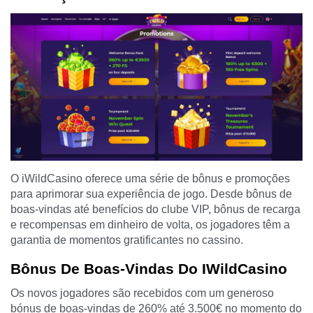
O iWildCasino oferece uma série de bônus e promoções
para aprimorar sua experiência de jogo. Desde bônus de
boas-vindas até benefícios do clube VIP, bônus de recarga
e recompensas em dinheiro de volta, os jogadores têm a
garantia de momentos gratificantes no cassino.
Bônus De Boas-Vindas Do IWildCasino
Os novos jogadores são recebidos com um generoso
bónus de boas-vindas de 260% até 3.500€ no momento do