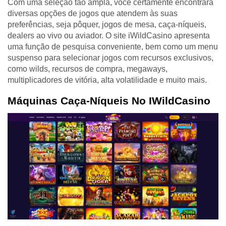
Com uma seleção tão ampla, você certamente encontrará
diversas opções de jogos que atendem às suas
preferências, seja pôquer, jogos de mesa, caça-níqueis,
dealers ao vivo ou aviador. O site iWildCasino apresenta
uma função de pesquisa conveniente, bem como um menu
suspenso para selecionar jogos com recursos exclusivos,
como wilds, recursos de compra, megaways,
multiplicadores de vitória, alta volatilidade e muito mais.
Máquinas Caça-Níqueis No IWildCasino