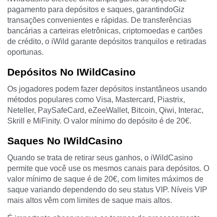
pagamento para depósitos e saques, garantindoGiz
transações convenientes e rápidas. De transferências
bancárias a carteiras eletrônicas, criptomoedas e cartões
de crédito, o iWild garante depósitos tranquilos e retiradas
oportunas.
Depósitos No IWildCasino
Os jogadores podem fazer depósitos instantâneos usando
métodos populares como Visa, Mastercard, Piastrix,
Neteller, PaySafeCard, eZeeWallet, Bitcoin, Qiwi, Interac,
Skrill e MiFinity. O valor mínimo do depósito é de 20€.
Saques No IWildCasino
Quando se trata de retirar seus ganhos, o iWildCasino
permite que você use os mesmos canais para depósitos. O
valor mínimo de saque é de 20€, com limites máximos de
saque variando dependendo do seu status VIP. Níveis VIP
mais altos vêm com limites de saque mais altos.