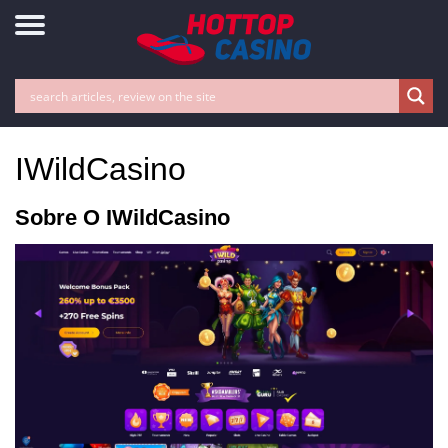
IWildCasino
Sobre O IWildCasino