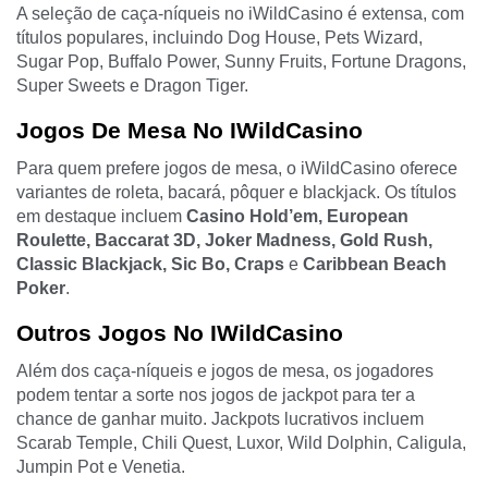
A seleção de caça-níqueis no iWildCasino é extensa, com
títulos populares, incluindo Dog House, Pets Wizard,
Sugar Pop, Buffalo Power, Sunny Fruits, Fortune Dragons,
Super Sweets e Dragon Tiger.
Jogos De Mesa No IWildCasino
Para quem prefere jogos de mesa, o iWildCasino oferece
variantes de roleta, bacará, pôquer e blackjack. Os títulos
em destaque incluem
Casino Hold’em, European
Roulette, Baccarat 3D, Joker Madness, Gold Rush,
Classic Blackjack, Sic Bo, Craps
e
Caribbean Beach
Poker
.
Outros Jogos No IWildCasino
Além dos caça-níqueis e jogos de mesa, os jogadores
podem tentar a sorte nos jogos de jackpot para ter a
chance de ganhar muito. Jackpots lucrativos incluem
Scarab Temple, Chili Quest, Luxor, Wild Dolphin, Caligula,
Jumpin Pot e Venetia.