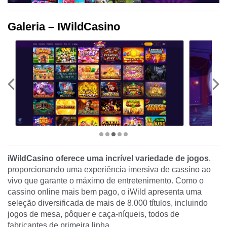
Galeria –
IWildCasino
iWildCasino oferece uma incrível variedade de jogos
,
proporcionando uma experiência imersiva de cassino ao
vivo que garante o máximo de entretenimento. Como o
cassino online mais bem pago, o iWild apresenta uma
seleção diversificada de mais de 8.000 títulos, incluindo
jogos de mesa, pôquer e caça-níqueis, todos de
fabricantes de primeira linha.