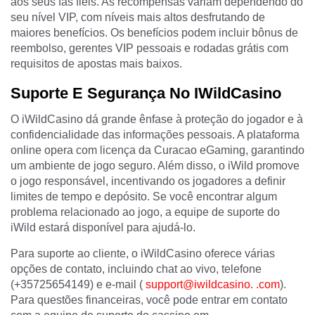
aos seus fãs fiéis. As recompensas variam dependendo do
seu nível VIP, com níveis mais altos desfrutando de
maiores benefícios. Os benefícios podem incluir bônus de
reembolso, gerentes VIP pessoais e rodadas grátis com
requisitos de apostas mais baixos.
Suporte E Segurança No IWildCasino
O iWildCasino dá grande ênfase à proteção do jogador e à
confidencialidade das informações pessoais. A plataforma
online opera com licença da Curacao eGaming, garantindo
um ambiente de jogo seguro. Além disso, o iWild promove
o jogo responsável, incentivando os jogadores a definir
limites de tempo e depósito. Se você encontrar algum
problema relacionado ao jogo, a equipe de suporte do
iWild estará disponível para ajudá-lo.
Para suporte ao cliente, o iWildCasino oferece várias
opções de contato, incluindo chat ao vivo, telefone
(+35725654149) e e-mail (
support@iwildcasino. .com
).
Para questões financeiras, você pode entrar em contato