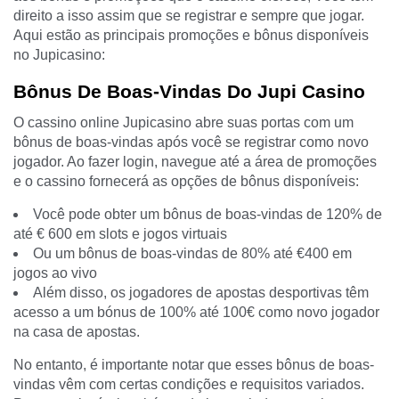
direito a isso assim que se registrar e sempre que jogar.
Aqui estão as principais promoções e bônus disponíveis
no Jupicasino:
Bônus De Boas-Vindas Do Jupi Casino
O cassino online Jupicasino abre suas portas com um
bônus de boas-vindas após você se registrar como novo
jogador. Ao fazer login, navegue até a área de promoções
e o cassino fornecerá as opções de bônus disponíveis:
Você pode obter um bônus de boas-vindas de 120% de
até € 600 em slots e jogos virtuais
Ou um bônus de boas-vindas de 80% até €400 em
jogos ao vivo
Além disso, os jogadores de apostas desportivas têm
acesso a um bónus de 100% até 100€ como novo jogador
na casa de apostas.
No entanto, é importante notar que esses bônus de boas-
vindas vêm com certas condições e requisitos variados.