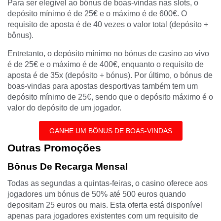
Para ser elegível ao bónus de boas-vindas nas slots, o
depósito mínimo é de 25€ e o máximo é de 600€. O
requisito de aposta é de 40 vezes o valor total (depósito +
bônus).
Entretanto, o depósito mínimo no bónus de casino ao vivo
é de 25€ e o máximo é de 400€, enquanto o requisito de
aposta é de 35x (depósito + bónus). Por último, o bónus de
boas-vindas para apostas desportivas também tem um
depósito mínimo de 25€, sendo que o depósito máximo é o
valor do depósito de um jogador.
GANHE UM BÔNUS DE BOAS-VINDAS
Outras Promoções
Bônus De Recarga Mensal
Todas as segundas a quintas-feiras, o casino oferece aos
jogadores um bónus de 50% até 500 euros quando
depositam 25 euros ou mais. Esta oferta está disponível
apenas para jogadores existentes com um requisito de