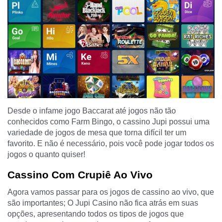
Desde o infame jogo Baccarat até jogos não tão
conhecidos como Farm Bingo, o cassino Jupi possui uma
variedade de jogos de mesa que torna difícil ter um
favorito. E não é necessário, pois você pode jogar todos os
jogos o quanto quiser!
Cassino Com Crupiê Ao Vivo
Agora vamos passar para os jogos de cassino ao vivo, que
são importantes; O Jupi Casino não fica atrás em suas
opções, apresentando todos os tipos de jogos que