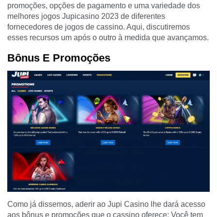
promoções, opções de pagamento e uma variedade dos
melhores jogos Jupicasino 2023 de diferentes
fornecedores de jogos de cassino. Aqui, discutiremos
esses recursos um após o outro à medida que avançamos.
Bônus E Promoções
Como já dissemos, aderir ao Jupi Casino lhe dará acesso
aos bônus e promoções que o cassino oferece; Você tem