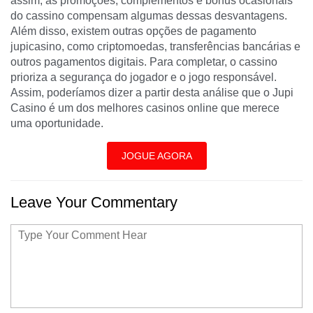
assim, as promoções, complementos e bônus ocasionais
do cassino compensam algumas dessas desvantagens.
Além disso, existem outras opções de pagamento
jupicasino, como criptomoedas, transferências bancárias e
outros pagamentos digitais. Para completar, o cassino
prioriza a segurança do jogador e o jogo responsável.
Assim, poderíamos dizer a partir desta análise que o Jupi
Casino é um dos melhores casinos online que merece
uma oportunidade.
JOGUE AGORA
Leave Your Commentary