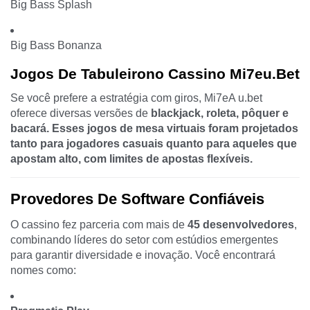
Big Bass Splash
Big Bass Bonanza
Jogos De Tabuleiro
No Cassino Mi7eu.bet
Se você prefere a estratégia com giros, Mi7eA u.bet
oferece diversas versões de
black
jack
,
roleta
,
pôquer
e
bacará
. Esses jogos de mesa virtuais foram projetados
tanto para jogadores casuais quanto para aqueles que
apostam alto, com limites de apostas flexíveis.
Provedores De Software Confiáveis
O cassino fez parceria com mais de
45 desenvolvedores
,
combinando líderes do setor com estúdios emergentes
para garantir diversidade e inovação. Você encontrará
nomes como: