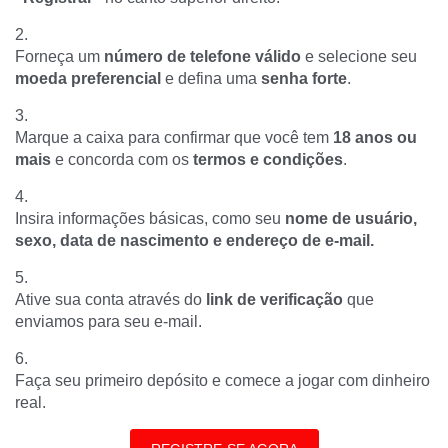
Forneça um
número de telefone válido
e selecione seu
moeda preferencial
e defina uma
senha forte
.
Marque a caixa para confirmar que você tem
18 anos ou
mais
e concorda com os
termos e condições
.
Insira informações básicas, como seu
nome de usuário,
sexo, data de nascimento e endereço de e-mail.
Ative sua conta através do
link de verificação
que
enviamos para seu e-mail.
Faça seu primeiro depósito e comece a jogar com dinheiro
real.