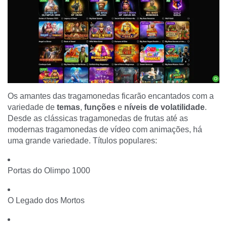
Os amantes das tragamonedas ficarão encantados com a
variedade de
temas
,
funções
e
níveis de volatilidade
.
Desde as clássicas tragamonedas de frutas até as
modernas tragamonedas de vídeo com animações, há
uma grande variedade. Títulos populares:
Portas do Olimpo 1000
O Legado dos Mortos