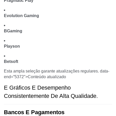
Pragmatic Play
Evolution Gaming
BGaming
Playson
Betsoft
Esta ampla seleção garante atualizações regulares. data-
end=”5372″>Conteúdo atualizado
E Gráficos E Desempenho
Consistentemente De Alta Qualidade.
Bancos E Pagamentos