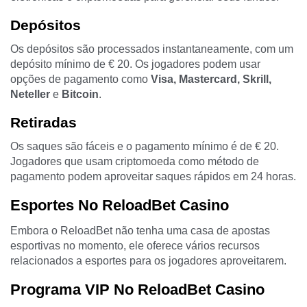
Depósitos
Os depósitos são processados ​​instantaneamente, com um
depósito mínimo de € 20. Os jogadores podem usar
opções de pagamento como
Visa, Mastercard, Skrill,
Neteller
e
Bitcoin
.
Retiradas
Os saques são fáceis e o pagamento mínimo é de € 20.
Jogadores que usam criptomoeda como método de
pagamento podem aproveitar saques rápidos em 24 horas.
Esportes No ReloadBet Casino
Embora o ReloadBet não tenha uma casa de apostas
esportivas no momento, ele oferece vários recursos
relacionados a esportes para os jogadores aproveitarem.
Programa VIP No ReloadBet Casino