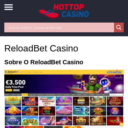
ReloadBet Casino
Sobre O ReloadBet Casino