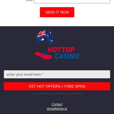
Your confirm our terms and conditions
Contact
aimarketcap.io