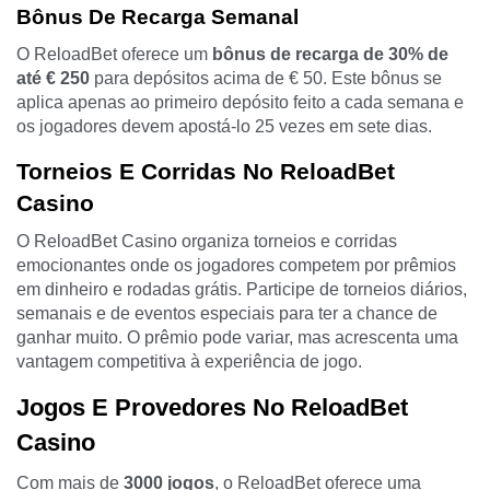
Bônus De Recarga Semanal
O ReloadBet oferece um
bônus de recarga de 30% de
até € 250
para depósitos acima de € 50. Este bônus se
aplica apenas ao primeiro depósito feito a cada semana e
os jogadores devem apostá-lo 25 vezes em sete dias.
Torneios E Corridas No ReloadBet
Casino
O ReloadBet Casino organiza torneios e corridas
emocionantes onde os jogadores competem por prêmios
em dinheiro e rodadas grátis. Participe de torneios diários,
semanais e de eventos especiais para ter a chance de
ganhar muito. O prêmio pode variar, mas acrescenta uma
vantagem competitiva à experiência de jogo.
Jogos E Provedores No ReloadBet
Casino
Com mais de
3000 jogos
, o ReloadBet oferece uma