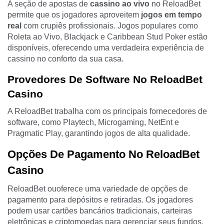
A seção de apostas de
cassino ao vivo
no ReloadBet
permite que os jogadores aproveitem
jogos em tempo
real
com crupiês profissionais. Jogos populares como
Roleta ao Vivo, Blackjack e Caribbean Stud Poker estão
disponíveis, oferecendo uma verdadeira experiência de
cassino no conforto da sua casa.
Provedores De Software No ReloadBet
Casino
A ReloadBet trabalha com os principais fornecedores de
software, como Playtech, Microgaming, NetEnt e
Pragmatic Play, garantindo jogos de alta qualidade.
Opções De Pagamento No ReloadBet
Casino
ReloadBet ouoferece uma variedade de opções de
pagamento para depósitos e retiradas. Os jogadores
podem usar cartões bancários tradicionais, carteiras
eletrônicas e criptomoedas para gerenciar seus fundos.