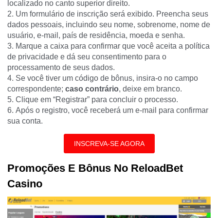
localizado no canto superior direito.
Um formulário de inscrição será exibido. Preencha seus
dados pessoais, incluindo seu nome, sobrenome, nome de
usuário, e-mail, país de residência, moeda e senha.
Marque a caixa para confirmar que você aceita a política
de privacidade e dá seu consentimento para o
processamento de seus dados.
Se você tiver um código de bônus, insira-o no campo
correspondente;
caso contrário
, deixe em branco.
Clique em “Registrar” para concluir o processo.
Após o registro, você receberá um e-mail para confirmar
sua conta.
INSCREVA-SE AGORA
Promoções E Bônus No ReloadBet
Casino