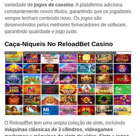
variedade de
jogos de cassino
. A plataforma adiciona
constantemente novos títulos, garantindo que os jogadores
sempre tenham conteúdo novo. Os jogos são
desenvolvidos pelos melhores fornecedores de software,
garantindo qualidade e jogo justo.
Caça-Níqueis No ReloadBet Casino
O ReloadBet tem uma ampla coleção de slots, incluindo
máquinas clássicas de 3 cilindros
,
videogames