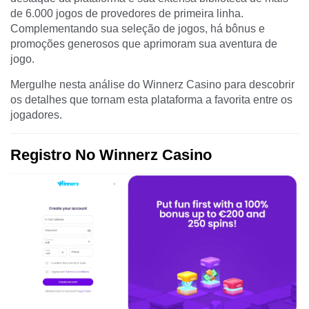
de 6.000 jogos de provedores de primeira linha.
Complementando sua seleção de jogos, há bônus e
promoções generosos que aprimoram sua aventura de
jogo.
Mergulhe nesta análise do Winnerz Casino para descobrir
os detalhes que tornam esta plataforma a favorita entre os
jogadores.
Registro No Winnerz Casino