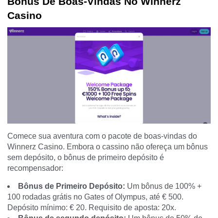
Bônus De Boas-Vindas No Winnerz
Casino
Comece sua aventura com o pacote de boas-vindas do
Winnerz Casino. Embora o cassino não ofereça um bônus
sem depósito, o bônus de primeiro depósito é
recompensador:
Bônus de Primeiro Depósito:
Um bônus de 100% +
100 rodadas grátis no Gates of Olympus, até € 500.
Depósito mínimo: € 20. Requisito de aposta: 20x.