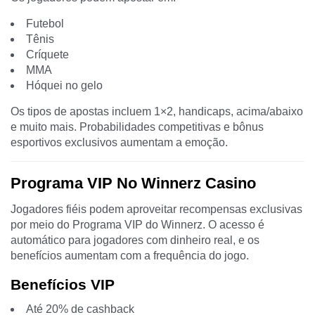
Futebol
Tênis
Críquete
MMA
Hóquei no gelo
Os tipos de apostas incluem 1×2, handicaps, acima/abaixo
e muito mais. Probabilidades competitivas e bônus
esportivos exclusivos aumentam a emoção.
Programa VIP No Winnerz Casino
Jogadores fiéis podem aproveitar recompensas exclusivas
por meio do Programa VIP do Winnerz. O acesso é
automático para jogadores com dinheiro real, e os
benefícios aumentam com a frequência do jogo.
Benefícios VIP
Até 20% de cashback