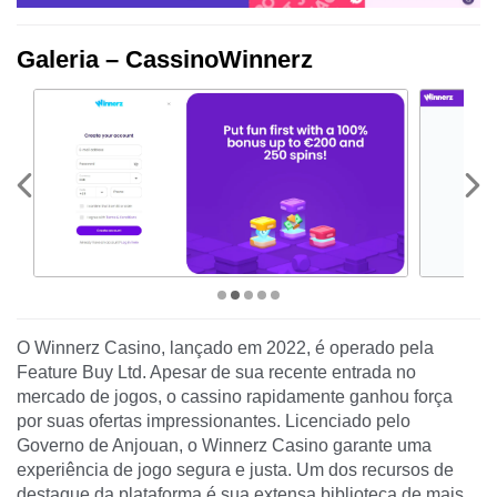
Galeria –
Cassino
Winnerz
O Winnerz Casino, lançado em 2022, é operado pela
Feature Buy Ltd. Apesar de sua recente entrada no
mercado de jogos, o cassino rapidamente ganhou força
por suas ofertas impressionantes. Licenciado pelo
Governo de Anjouan, o Winnerz Casino garante uma
experiência de jogo segura e justa. Um dos recursos de
destaque da plataforma é sua extensa biblioteca de mais