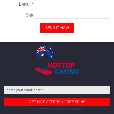
E-mail
*
Site
Your confirm our terms and conditions