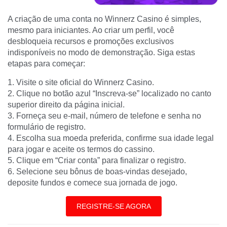
A criação de uma conta no Winnerz Casino é simples,
mesmo para iniciantes. Ao criar um perfil, você
desbloqueia recursos e promoções exclusivos
indisponíveis no modo de demonstração. Siga estas
etapas para começar:
Visite o site oficial do Winnerz Casino.
Clique no botão azul “Inscreva-se” localizado no canto
superior direito da página inicial.
Forneça seu e-mail, número de telefone e senha no
formulário de registro.
Escolha sua moeda preferida, confirme sua idade legal
para jogar e aceite os termos do cassino.
Clique em “Criar conta” para finalizar o registro.
Selecione seu bônus de boas-vindas desejado,
deposite fundos e comece sua jornada de jogo.
REGISTRE-SE AGORA