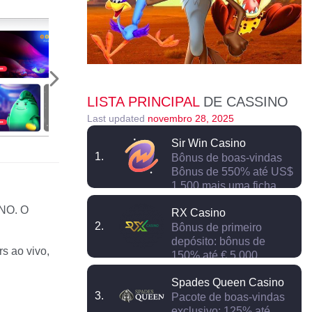
LISTA PRINCIPAL
DE CASSINO
Last updated
novembro 28, 2025
Sir Win Casino
1.
Bônus de boas-vindas
Bônus de 550% até US$
1.500 mais uma ficha
grátis de US$ 400
INO. O
RX Casino
2.
Bônus de primeiro
depósito: bônus de
s ao vivo,
150% até € 5.000
Spades Queen Casino
3.
Pacote de boas-vindas
exclusivo: 125% até