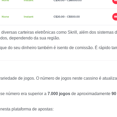
 diversas carteiras eletrônicas como Skrill, além dos sistemas 
odos, dependendo da sua região.
aque do seu dinheiro também é isento de comissão. É rápido t
iedade de jogos. O número de jogos neste cassino é atualiz
se número era superior a
7.000 jogos
de aproximadamente
90
esta plataforma de apostas: