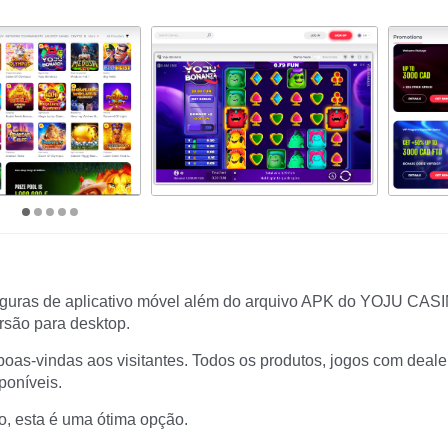
 seguras de aplicativo móvel além do arquivo APK do YOJU CAS
rsão para desktop.
oas-vindas aos visitantes. Todos os produtos, jogos com dealer
poníveis.
o, esta é uma ótima opção.