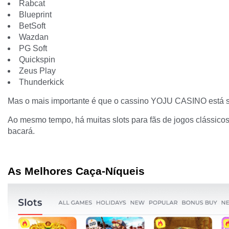
Rabcat
Blueprint
BetSoft
Wazdan
PG Soft
Quickspin
Zeus Play
Thunderkick
Mas o mais importante é que o cassino YOJU CASINO está s
Ao mesmo tempo, há muitas slots para fãs de jogos clássicos e
bacará.
As Melhores Caça-Níqueis