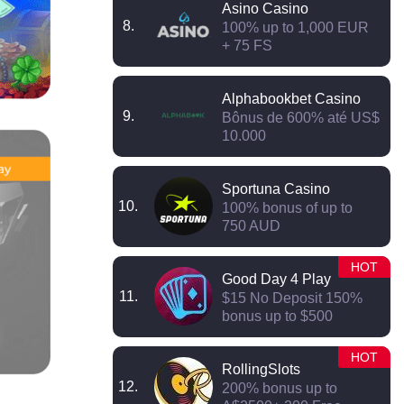
Asino Casino
8.
100% up to 1,000 EUR
+ 75 FS
Alphabookbet Casino
9.
Bônus de 600% até US$
10.000
Sportuna Casino
10.
100% bonus of up to
750 AUD
HOT
Good Day 4 Play
11.
$15 No Deposit 150%
bonus up to $500
HOT
RollingSlots
12.
200% bonus up to