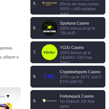
5.
Bônus de boas-vindas:
500% + 400 rodadas
grátis
Sportuna Casino
6.
100% bonus of up to
750 AUD
YOJU Casino
apostas.
7.
100% bonus up to
a, pôquer e
A$3000+ 225 Free
Spins
Cryptobetsports Casino
8.
375% up to 2BTC and 5
ETH+185 FS
Fortunejack Casino
9.
No Deposit 100 free
spins