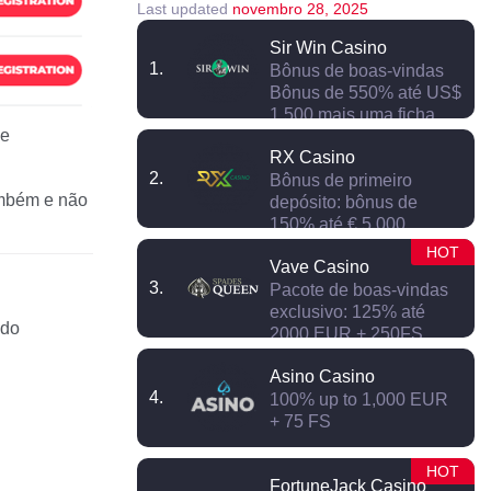
Last updated
novembro 28, 2025
Sir Win Casino
1.
Bônus de boas-vindas
Bônus de 550% até US$
1.500 mais uma ficha
de
grátis de US$ 400
RX Casino
2.
Bônus de primeiro
ambém e não
depósito: bônus de
150% até € 5.000
HOT
Vave Casino
3.
Pacote de boas-vindas
exclusivo: 125% até
ado
2000 EUR + 250FS
Asino Casino
4.
100% up to 1,000 EUR
+ 75 FS
HOT
FortuneJack Casino