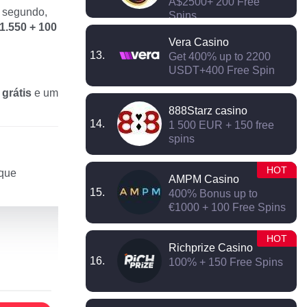
A$2500+ 200 Free
s segundo,
Spins
1.550 + 100
Vera Casino
13.
Get 400% up to 2200
USDT+400 Free Spin
grátis
e um
888Starz casino
14.
1 500 EUR + 150 free
spins
HOT
 que
AMPM Casino
15.
400% Bonus up to
€1000 + 100 Free Spins
HOT
Richprize Casino
16.
100% + 150 Free Spins