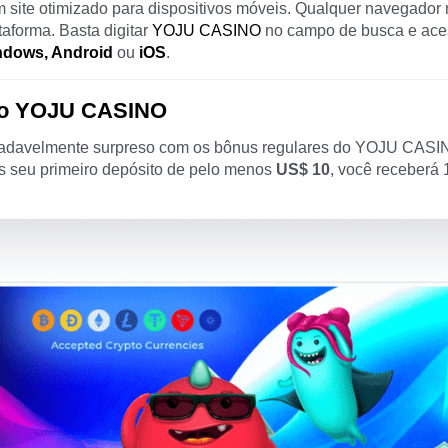
m site otimizado para dispositivos móveis. Qualquer navegador
taforma. Basta digitar
YOJU CASINO
no campo de busca e ace
ndows, Android
ou
iOS
.
 Do YOJU CASINO
gradavelmente surpreso com os bônus regulares do YOJU CASIN
s seu primeiro depósito de pelo menos
US$ 10
, você receberá