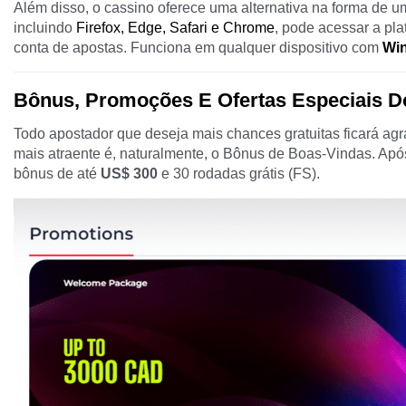
Além disso, o cassino oferece uma alternativa na forma de u
incluindo
Firefox, Edge, Safari e Chrome
, pode acessar a pla
conta de apostas. Funciona em qualquer dispositivo com
Wi
Bônus, Promoções E Ofertas Especiais
Todo apostador que deseja mais chances gratuitas ficará a
mais atraente é, naturalmente, o Bônus de Boas-Vindas. Apó
bônus de até
US$ 300
e 30 rodadas grátis (FS).