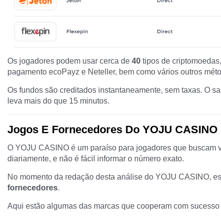
Os jogadores podem usar cerca de
40
tipos de criptomoedas,
pagamento ecoPayz e Neteller, bem como vários outros mét
Os fundos são creditados instantaneamente, sem taxas. O s
leva mais do que 15 minutos.
Jogos E Fornecedores Do YOJU CASINO
O YOJU CASINO é um paraíso para jogadores que buscam var
diariamente, e não é fácil informar o número exato.
No momento da redação desta análise do YOJU CASINO, es
fornecedores
.
Aqui estão algumas das marcas que cooperam com sucesso n